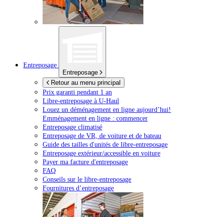
Entreposage
Entreposage
Retour au menu principal
Prix garanti pendant 1 an
Libre-entreposage à
U-Haul
Louez un déménagement en ligne aujourd’hui!
Emménagement en ligne : commencer
Entreposage climatisé
Entreposage de VR, de voiture et de bateau
Guide des tailles d'unités de libre-entreposage
Entreposage extérieur/accessible en voiture
Payer ma facture d'entreposage
FAQ
Conseils sur le libre-entreposage
Fournitures d’entreposage