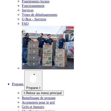
Fournisseurs locaux
Fonctionnement
Services
Types de déménagements
U-Box -
Services
FAQ
Propane
Propane
Retour au menu principal
Remplissage de propane
Accessoires pour le gril
Grils et fumoirs