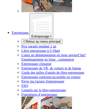
Entreposage
Entreposage
Retour au menu principal
Prix garanti pendant 1 an
Libre-entreposage à
U-Haul
Louez un déménagement en ligne aujourd’hui!
Emménagement en ligne : commencer
Entreposage climatisé
Entreposage de VR, de voiture et de bateau
Guide des tailles d'unités de libre-entreposage
Entreposage extérieur/accessible en voiture
Payer ma facture d'entreposage
FAQ
Conseils sur le libre-entreposage
Fournitures d’entreposage