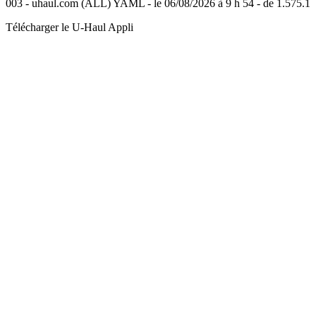
003 - uhaul.com (ALL) YAML - le 06/08/2026 à 9 h 54 - de 1.575.1
Télécharger le
U-Haul
Appli