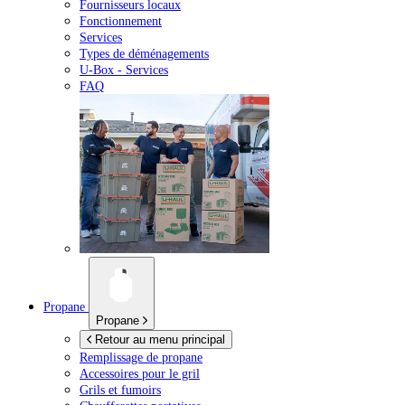
Fournisseurs locaux
Fonctionnement
Services
Types de déménagements
U-Box -
Services
FAQ
Propane
Propane
Retour au menu principal
Remplissage de propane
Accessoires pour le gril
Grils et fumoirs