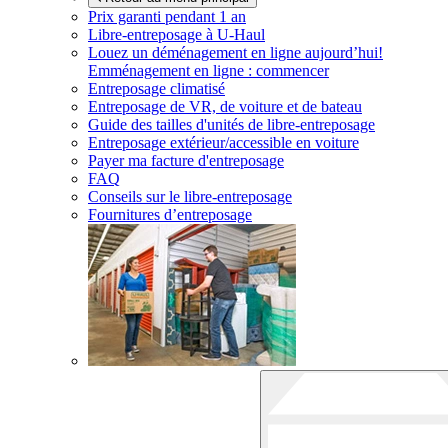
Prix garanti pendant 1 an
Libre-entreposage à
U-Haul
Louez un déménagement en ligne aujourd’hui!
Emménagement en ligne : commencer
Entreposage climatisé
Entreposage de VR, de voiture et de bateau
Guide des tailles d'unités de libre-entreposage
Entreposage extérieur/accessible en voiture
Payer ma facture d'entreposage
FAQ
Conseils sur le libre-entreposage
Fournitures d’entreposage