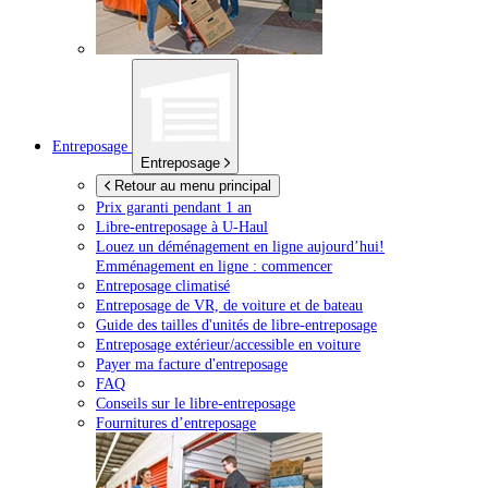
Entreposage
Entreposage
Retour au menu principal
Prix garanti pendant 1 an
Libre-entreposage à
U-Haul
Louez un déménagement en ligne aujourd’hui!
Emménagement en ligne : commencer
Entreposage climatisé
Entreposage de VR, de voiture et de bateau
Guide des tailles d'unités de libre-entreposage
Entreposage extérieur/accessible en voiture
Payer ma facture d'entreposage
FAQ
Conseils sur le libre-entreposage
Fournitures d’entreposage