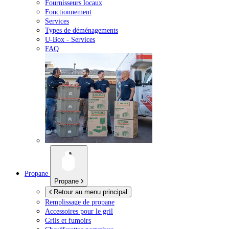
Fournisseurs locaux
Fonctionnement
Services
Types de déménagements
U-Box -
Services
FAQ
Propane
Propane
Retour au menu principal
Remplissage de propane
Accessoires pour le gril
Grils et fumoirs