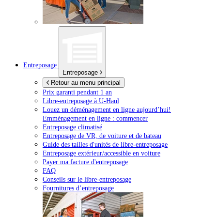
Entreposage
Entreposage
Retour au menu principal
Prix garanti pendant 1 an
Libre-entreposage à
U-Haul
Louez un déménagement en ligne aujourd’hui!
Emménagement en ligne : commencer
Entreposage climatisé
Entreposage de VR, de voiture et de bateau
Guide des tailles d'unités de libre-entreposage
Entreposage extérieur/accessible en voiture
Payer ma facture d'entreposage
FAQ
Conseils sur le libre-entreposage
Fournitures d’entreposage