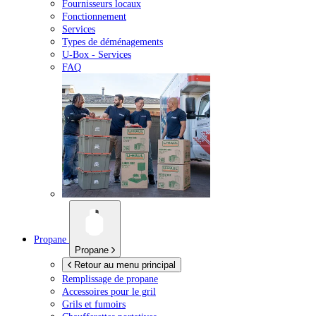
Fournisseurs locaux
Fonctionnement
Services
Types de déménagements
U-Box -
Services
FAQ
Propane
Propane
Retour au menu principal
Remplissage de propane
Accessoires pour le gril
Grils et fumoirs