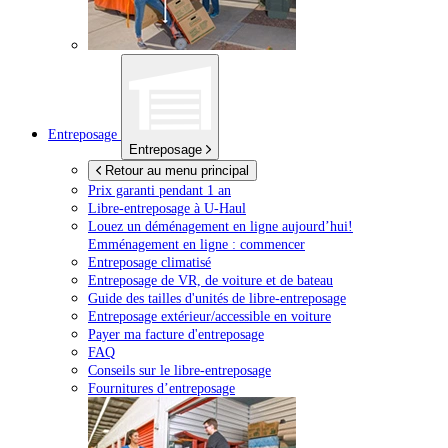
Entreposage
Entreposage
Retour au menu principal
Prix garanti pendant 1 an
Libre-entreposage à
U-Haul
Louez un déménagement en ligne aujourd’hui!
Emménagement en ligne : commencer
Entreposage climatisé
Entreposage de VR, de voiture et de bateau
Guide des tailles d'unités de libre-entreposage
Entreposage extérieur/accessible en voiture
Payer ma facture d'entreposage
FAQ
Conseils sur le libre-entreposage
Fournitures d’entreposage