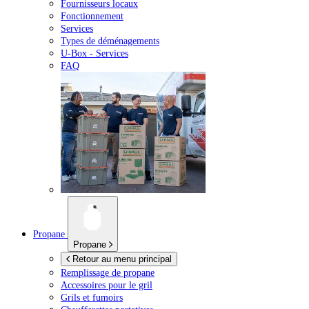
Fournisseurs locaux
Fonctionnement
Services
Types de déménagements
U-Box -
Services
FAQ
Propane
Propane
Retour au menu principal
Remplissage de propane
Accessoires pour le gril
Grils et fumoirs