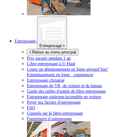
Entreposage
Entreposage
Retour au menu principal
Prix garanti pendant 1 an
Libre-entreposage à
U-Haul
Louez un déménagement en ligne aujourd’hui!
Emménagement en ligne : commencer
Entreposage climatisé
Entreposage de VR, de voiture et de bateau
Guide des tailles d'unités de libre-entreposage
Entreposage extérieur/accessible en voiture
Payer ma facture d'entreposage
FAQ
Conseils sur le libre-entreposage
Fournitures d’entreposage