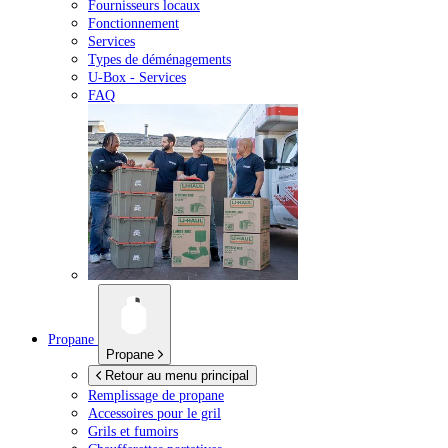
Fournisseurs locaux
Fonctionnement
Services
Types de déménagements
U-Box -
Services
FAQ
Propane
Propane
Retour au menu principal
Remplissage de propane
Accessoires pour le gril
Grils et fumoirs