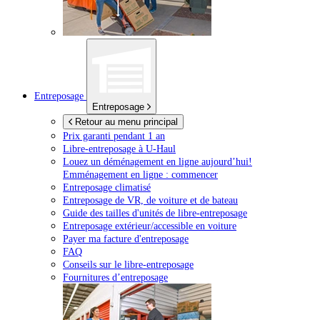
Entreposage
Entreposage
Retour au menu principal
Prix garanti pendant 1 an
Libre-entreposage à
U-Haul
Louez un déménagement en ligne aujourd’hui!
Emménagement en ligne : commencer
Entreposage climatisé
Entreposage de VR, de voiture et de bateau
Guide des tailles d'unités de libre-entreposage
Entreposage extérieur/accessible en voiture
Payer ma facture d'entreposage
FAQ
Conseils sur le libre-entreposage
Fournitures d’entreposage