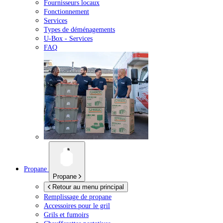
Fournisseurs locaux
Fonctionnement
Services
Types de déménagements
U-Box -
Services
FAQ
Propane
Propane
Retour au menu principal
Remplissage de propane
Accessoires pour le gril
Grils et fumoirs