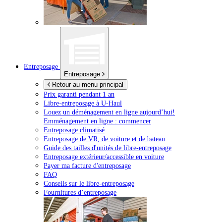
Entreposage
Entreposage
Retour au menu principal
Prix garanti pendant 1 an
Libre-entreposage à
U-Haul
Louez un déménagement en ligne aujourd’hui!
Emménagement en ligne : commencer
Entreposage climatisé
Entreposage de VR, de voiture et de bateau
Guide des tailles d'unités de libre-entreposage
Entreposage extérieur/accessible en voiture
Payer ma facture d'entreposage
FAQ
Conseils sur le libre-entreposage
Fournitures d’entreposage