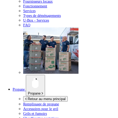
Fournisseurs locaux
Fonctionnement
Services
Types de déménagements
U-Box -
Services
FAQ
Propane
Propane
Retour au menu principal
Remplissage de propane
Accessoires pour le gril
Grils et fumoirs