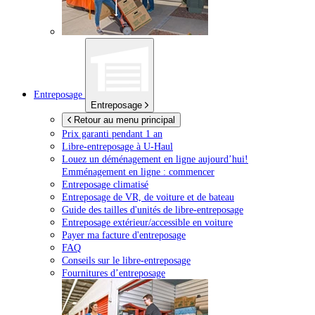
Entreposage
Entreposage
Retour au menu principal
Prix garanti pendant 1 an
Libre-entreposage à
U-Haul
Louez un déménagement en ligne aujourd’hui!
Emménagement en ligne : commencer
Entreposage climatisé
Entreposage de VR, de voiture et de bateau
Guide des tailles d'unités de libre-entreposage
Entreposage extérieur/accessible en voiture
Payer ma facture d'entreposage
FAQ
Conseils sur le libre-entreposage
Fournitures d’entreposage