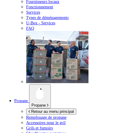
Fournisseurs locaux
Fonctionnement
Services
Types de déménagements
U-Box -
Services
FAQ
Propane
Propane
Retour au menu principal
Remplissage de propane
Accessoires pour le gril
Grils et fumoirs