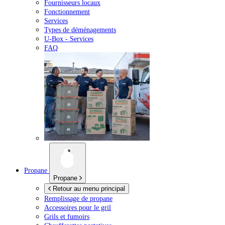
Fournisseurs locaux
Fonctionnement
Services
Types de déménagements
U-Box -
Services
FAQ
Propane
Propane
Retour au menu principal
Remplissage de propane
Accessoires pour le gril
Grils et fumoirs