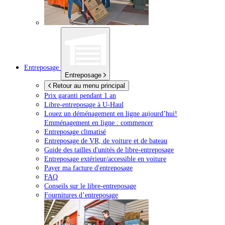
Entreposage
Entreposage
Retour au menu principal
Prix garanti pendant 1 an
Libre-entreposage à
U-Haul
Louez un déménagement en ligne aujourd’hui!
Emménagement en ligne : commencer
Entreposage climatisé
Entreposage de VR, de voiture et de bateau
Guide des tailles d'unités de libre-entreposage
Entreposage extérieur/accessible en voiture
Payer ma facture d'entreposage
FAQ
Conseils sur le libre-entreposage
Fournitures d’entreposage