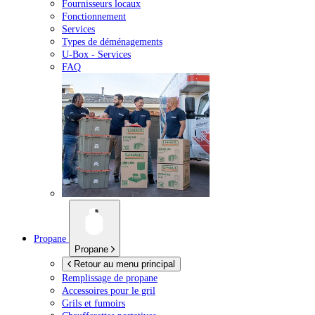
Fournisseurs locaux
Fonctionnement
Services
Types de déménagements
U-Box -
Services
FAQ
Propane
Propane
Retour au menu principal
Remplissage de propane
Accessoires pour le gril
Grils et fumoirs