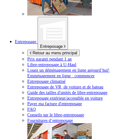
Entreposage
Entreposage
Retour au menu principal
Prix garanti pendant 1 an
Libre-entreposage à
U-Haul
Louez un déménagement en ligne aujourd’hui!
Emménagement en ligne : commencer
Entreposage climatisé
Entreposage de VR, de voiture et de bateau
Guide des tailles d'unités de libre-entreposage
Entreposage extérieur/accessible en voiture
Payer ma facture d'entreposage
FAQ
Conseils sur le libre-entreposage
Fournitures d’entreposage