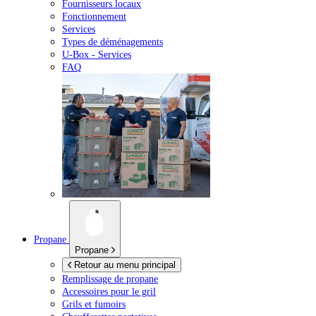
Fournisseurs locaux
Fonctionnement
Services
Types de déménagements
U-Box -
Services
FAQ
Propane
Propane
Retour au menu principal
Remplissage de propane
Accessoires pour le gril
Grils et fumoirs