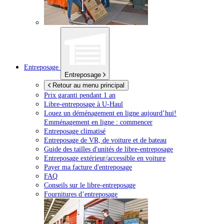
Entreposage
Entreposage
Retour au menu principal
Prix garanti pendant 1 an
Libre-entreposage à
U-Haul
Louez un déménagement en ligne aujourd’hui!
Emménagement en ligne : commencer
Entreposage climatisé
Entreposage de VR, de voiture et de bateau
Guide des tailles d'unités de libre-entreposage
Entreposage extérieur/accessible en voiture
Payer ma facture d'entreposage
FAQ
Conseils sur le libre-entreposage
Fournitures d’entreposage