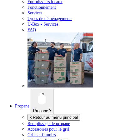
Fournisseurs locaux
Fonctionnement
Services
Types de déménagements
U-Box -
Services
FAQ
Propane
Propane
Retour au menu principal
Remplissage de propane
Accessoires pour le gril
Grils et fumoirs