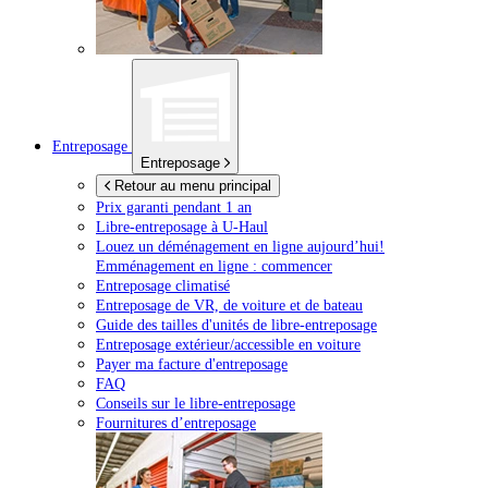
Entreposage
Entreposage
Retour au menu principal
Prix garanti pendant 1 an
Libre-entreposage à
U-Haul
Louez un déménagement en ligne aujourd’hui!
Emménagement en ligne : commencer
Entreposage climatisé
Entreposage de VR, de voiture et de bateau
Guide des tailles d'unités de libre-entreposage
Entreposage extérieur/accessible en voiture
Payer ma facture d'entreposage
FAQ
Conseils sur le libre-entreposage
Fournitures d’entreposage