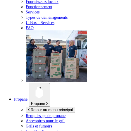
Fournisseurs locaux
Fonctionnement
Services
Types de déménagements
U-Box -
Services
FAQ
Propane
Propane
Retour au menu principal
Remplissage de propane
Accessoires pour le gril
Grils et fumoirs