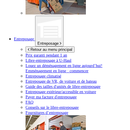
Entreposage
Entreposage
Retour au menu principal
Prix garanti pendant 1 an
Libre-entreposage à
U-Haul
Louez un déménagement en ligne aujourd’hui!
Emménagement en ligne : commencer
Entreposage climatisé
Entreposage de VR, de voiture et de bateau
Guide des tailles d'unités de libre-entreposage
Entreposage extérieur/accessible en voiture
Payer ma facture d'entreposage
FAQ
Conseils sur le libre-entreposage
Fournitures d’entreposage