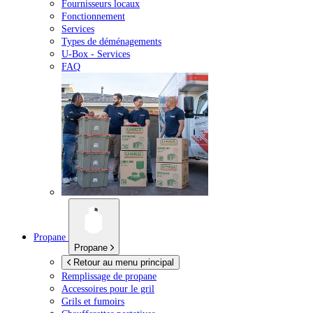
Fournisseurs locaux
Fonctionnement
Services
Types de déménagements
U-Box -
Services
FAQ
Propane
Propane
Retour au menu principal
Remplissage de propane
Accessoires pour le gril
Grils et fumoirs