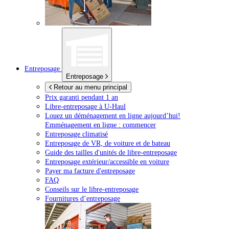
Entreposage
Entreposage
Retour au menu principal
Prix garanti pendant 1 an
Libre-entreposage à
U-Haul
Louez un déménagement en ligne aujourd’hui!
Emménagement en ligne : commencer
Entreposage climatisé
Entreposage de VR, de voiture et de bateau
Guide des tailles d'unités de libre-entreposage
Entreposage extérieur/accessible en voiture
Payer ma facture d'entreposage
FAQ
Conseils sur le libre-entreposage
Fournitures d’entreposage