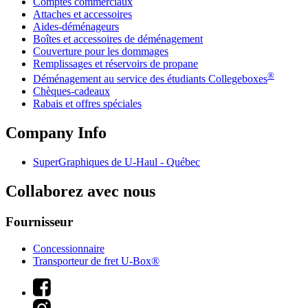
Comptes commerciaux
Attaches et accessoires
Aides-déménageurs
Boîtes et accessoires de déménagement
Couverture pour les dommages
Remplissages et réservoirs de propane
®
Déménagement au service des étudiants Collegeboxes
Chèques-cadeaux
Rabais et offres spéciales
Company Info
SuperGraphiques de
U-Haul
- Québec
Collaborez avec nous
Fournisseur
Concessionnaire
Transporteur de fret U-Box®