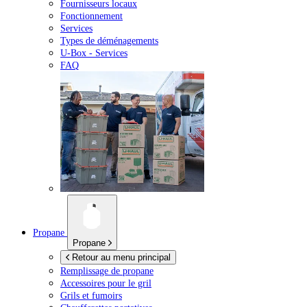
Fournisseurs locaux
Fonctionnement
Services
Types de déménagements
U-Box -
Services
FAQ
Propane
Propane
Retour au menu principal
Remplissage de propane
Accessoires pour le gril
Grils et fumoirs