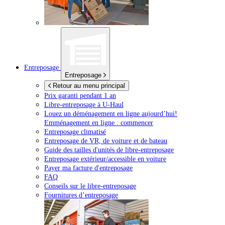
Entreposage
Entreposage
Retour au menu principal
Prix garanti pendant 1 an
Libre-entreposage à
U-Haul
Louez un déménagement en ligne aujourd’hui!
Emménagement en ligne : commencer
Entreposage climatisé
Entreposage de VR, de voiture et de bateau
Guide des tailles d'unités de libre-entreposage
Entreposage extérieur/accessible en voiture
Payer ma facture d'entreposage
FAQ
Conseils sur le libre-entreposage
Fournitures d’entreposage