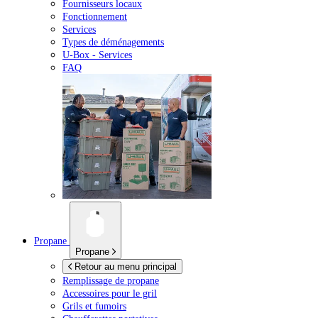
Fournisseurs locaux
Fonctionnement
Services
Types de déménagements
U-Box -
Services
FAQ
Propane
Propane
Retour au menu principal
Remplissage de propane
Accessoires pour le gril
Grils et fumoirs