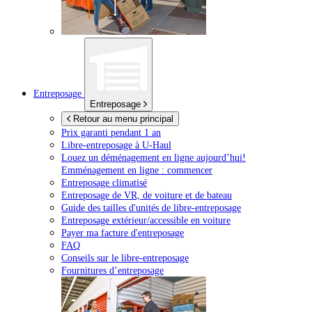
Entreposage
Entreposage
Retour au menu principal
Prix garanti pendant 1 an
Libre-entreposage à
U-Haul
Louez un déménagement en ligne aujourd’hui!
Emménagement en ligne : commencer
Entreposage climatisé
Entreposage de VR, de voiture et de bateau
Guide des tailles d'unités de libre-entreposage
Entreposage extérieur/accessible en voiture
Payer ma facture d'entreposage
FAQ
Conseils sur le libre-entreposage
Fournitures d’entreposage