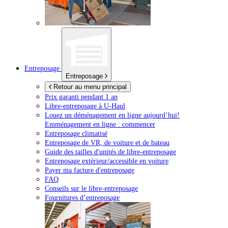
Entreposage
Entreposage
Retour au menu principal
Prix garanti pendant 1 an
Libre-entreposage à
U-Haul
Louez un déménagement en ligne aujourd’hui!
Emménagement en ligne : commencer
Entreposage climatisé
Entreposage de VR, de voiture et de bateau
Guide des tailles d'unités de libre-entreposage
Entreposage extérieur/accessible en voiture
Payer ma facture d'entreposage
FAQ
Conseils sur le libre-entreposage
Fournitures d’entreposage