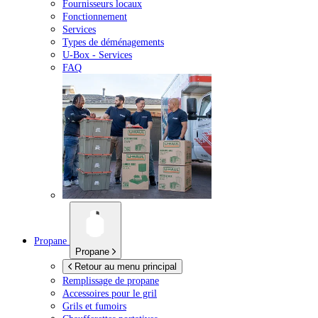
Fournisseurs locaux
Fonctionnement
Services
Types de déménagements
U-Box -
Services
FAQ
Propane
Propane
Retour au menu principal
Remplissage de propane
Accessoires pour le gril
Grils et fumoirs