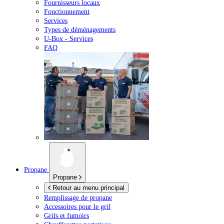
Fournisseurs locaux
Fonctionnement
Services
Types de déménagements
U-Box -
Services
FAQ
Propane
Propane
Retour au menu principal
Remplissage de propane
Accessoires pour le gril
Grils et fumoirs