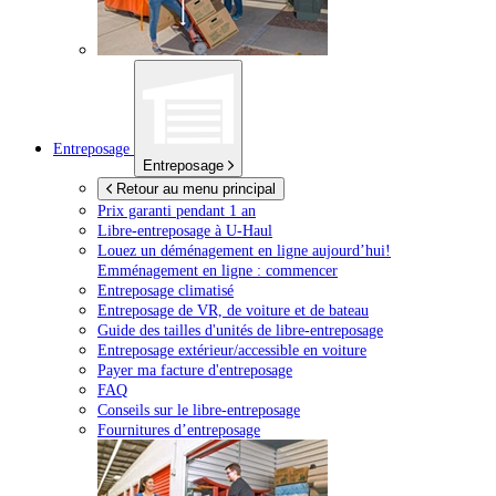
Entreposage
Entreposage
Retour au menu principal
Prix garanti pendant 1 an
Libre-entreposage à
U-Haul
Louez un déménagement en ligne aujourd’hui!
Emménagement en ligne : commencer
Entreposage climatisé
Entreposage de VR, de voiture et de bateau
Guide des tailles d'unités de libre-entreposage
Entreposage extérieur/accessible en voiture
Payer ma facture d'entreposage
FAQ
Conseils sur le libre-entreposage
Fournitures d’entreposage