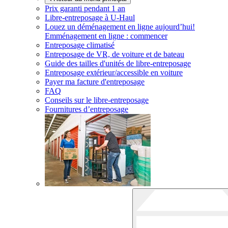
Prix garanti pendant 1 an
Libre-entreposage à
U-Haul
Louez un déménagement en ligne aujourd’hui!
Emménagement en ligne : commencer
Entreposage climatisé
Entreposage de VR, de voiture et de bateau
Guide des tailles d'unités de libre-entreposage
Entreposage extérieur/accessible en voiture
Payer ma facture d'entreposage
FAQ
Conseils sur le libre-entreposage
Fournitures d’entreposage