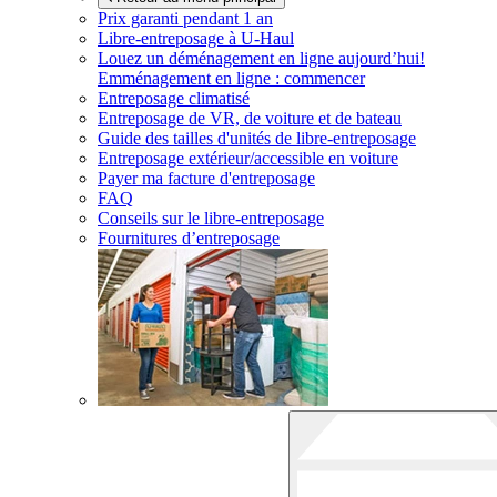
Prix garanti pendant 1 an
Libre-entreposage à
U-Haul
Louez un déménagement en ligne aujourd’hui!
Emménagement en ligne : commencer
Entreposage climatisé
Entreposage de VR, de voiture et de bateau
Guide des tailles d'unités de libre-entreposage
Entreposage extérieur/accessible en voiture
Payer ma facture d'entreposage
FAQ
Conseils sur le libre-entreposage
Fournitures d’entreposage