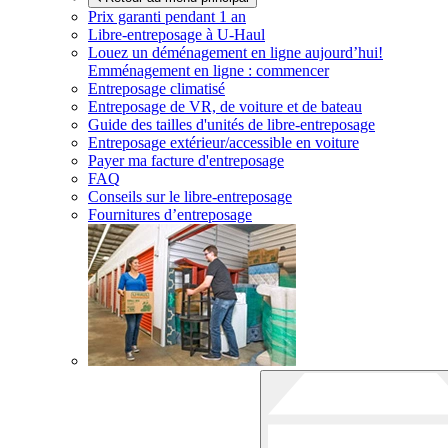
Prix garanti pendant 1 an
Libre-entreposage à
U-Haul
Louez un déménagement en ligne aujourd’hui!
Emménagement en ligne : commencer
Entreposage climatisé
Entreposage de VR, de voiture et de bateau
Guide des tailles d'unités de libre-entreposage
Entreposage extérieur/accessible en voiture
Payer ma facture d'entreposage
FAQ
Conseils sur le libre-entreposage
Fournitures d’entreposage