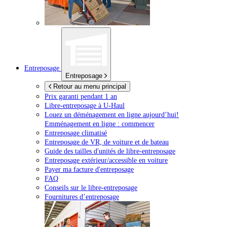
Entreposage
Entreposage
Retour au menu principal
Prix garanti pendant 1 an
Libre-entreposage à
U-Haul
Louez un déménagement en ligne aujourd’hui!
Emménagement en ligne : commencer
Entreposage climatisé
Entreposage de VR, de voiture et de bateau
Guide des tailles d'unités de libre-entreposage
Entreposage extérieur/accessible en voiture
Payer ma facture d'entreposage
FAQ
Conseils sur le libre-entreposage
Fournitures d’entreposage