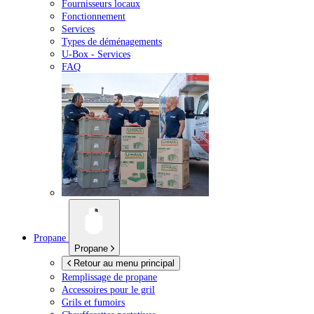
Fournisseurs locaux
Fonctionnement
Services
Types de déménagements
U-Box -
Services
FAQ
Propane
Propane
Retour au menu principal
Remplissage de propane
Accessoires pour le gril
Grils et fumoirs