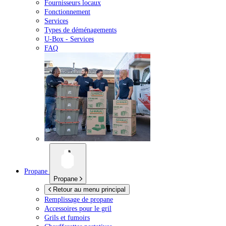
Fournisseurs locaux
Fonctionnement
Services
Types de déménagements
U-Box -
Services
FAQ
Propane
Propane
Retour au menu principal
Remplissage de propane
Accessoires pour le gril
Grils et fumoirs