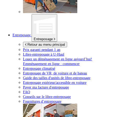
Entreposage
Entreposage
Retour au menu principal
Prix garanti pendant 1 an
Libre-entreposage à
U-Haul
Louez un déménagement en ligne aujourd’hui!
Emménagement en ligne : commencer
Entreposage climatisé
Entreposage de VR, de voiture et de bateau
Guide des tailles d'unités de libre-entreposage
Entreposage extérieur/accessible en voiture
Payer ma facture d'entreposage
FAQ
Conseils sur le libre-entreposage
Fournitures d’entreposage