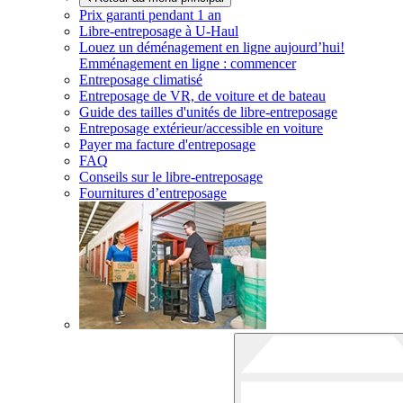
Prix garanti pendant 1 an
Libre-entreposage à
U-Haul
Louez un déménagement en ligne aujourd’hui!
Emménagement en ligne : commencer
Entreposage climatisé
Entreposage de VR, de voiture et de bateau
Guide des tailles d'unités de libre-entreposage
Entreposage extérieur/accessible en voiture
Payer ma facture d'entreposage
FAQ
Conseils sur le libre-entreposage
Fournitures d’entreposage