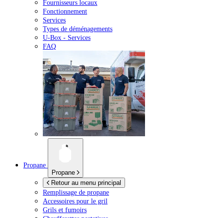
Fournisseurs locaux
Fonctionnement
Services
Types de déménagements
U-Box -
Services
FAQ
Propane
Propane
Retour au menu principal
Remplissage de propane
Accessoires pour le gril
Grils et fumoirs