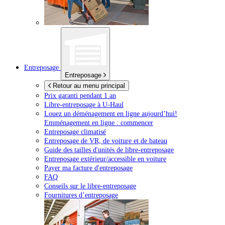
Entreposage
Entreposage
Retour au menu principal
Prix garanti pendant 1 an
Libre-entreposage à
U-Haul
Louez un déménagement en ligne aujourd’hui!
Emménagement en ligne : commencer
Entreposage climatisé
Entreposage de VR, de voiture et de bateau
Guide des tailles d'unités de libre-entreposage
Entreposage extérieur/accessible en voiture
Payer ma facture d'entreposage
FAQ
Conseils sur le libre-entreposage
Fournitures d’entreposage