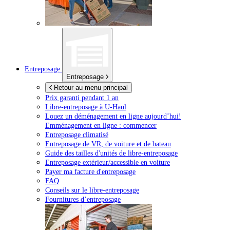
Entreposage
Entreposage
Retour au menu principal
Prix garanti pendant 1 an
Libre-entreposage à
U-Haul
Louez un déménagement en ligne aujourd’hui!
Emménagement en ligne : commencer
Entreposage climatisé
Entreposage de VR, de voiture et de bateau
Guide des tailles d'unités de libre-entreposage
Entreposage extérieur/accessible en voiture
Payer ma facture d'entreposage
FAQ
Conseils sur le libre-entreposage
Fournitures d’entreposage