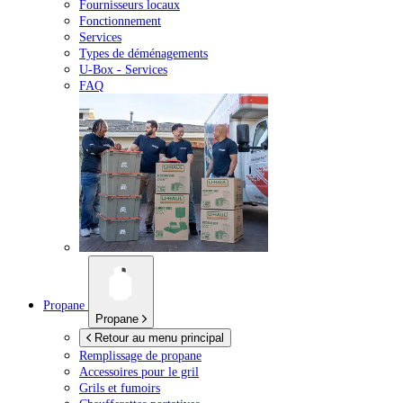
Fournisseurs locaux
Fonctionnement
Services
Types de déménagements
U-Box -
Services
FAQ
Propane
Propane
Retour au menu principal
Remplissage de propane
Accessoires pour le gril
Grils et fumoirs