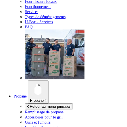
Fournisseurs locaux
Fonctionnement
Services
Types de déménagements
U-Box -
Services
FAQ
Propane
Propane
Retour au menu principal
Remplissage de propane
Accessoires pour le gril
Grils et fumoirs