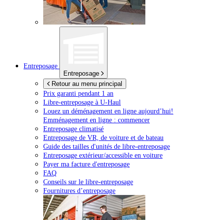
Entreposage
Entreposage
Retour au menu principal
Prix garanti pendant 1 an
Libre-entreposage à
U-Haul
Louez un déménagement en ligne aujourd’hui!
Emménagement en ligne : commencer
Entreposage climatisé
Entreposage de VR, de voiture et de bateau
Guide des tailles d'unités de libre-entreposage
Entreposage extérieur/accessible en voiture
Payer ma facture d'entreposage
FAQ
Conseils sur le libre-entreposage
Fournitures d’entreposage