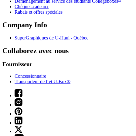
Déménagement au service des étudiants Collegeboxes
Chèques-cadeaux
Rabais et offres spéciales
Company Info
SuperGraphiques de
U-Haul
- Québec
Collaborez avec nous
Fournisseur
Concessionnaire
Transporteur de fret U-Box®