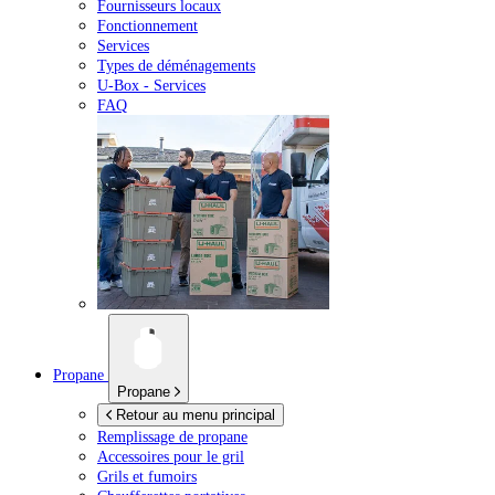
Fournisseurs locaux
Fonctionnement
Services
Types de déménagements
U-Box -
Services
FAQ
Propane
Propane
Retour au menu principal
Remplissage de propane
Accessoires pour le gril
Grils et fumoirs