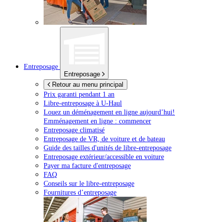
Entreposage
Entreposage
Retour au menu principal
Prix garanti pendant 1 an
Libre-entreposage à
U-Haul
Louez un déménagement en ligne aujourd’hui!
Emménagement en ligne : commencer
Entreposage climatisé
Entreposage de VR, de voiture et de bateau
Guide des tailles d'unités de libre-entreposage
Entreposage extérieur/accessible en voiture
Payer ma facture d'entreposage
FAQ
Conseils sur le libre-entreposage
Fournitures d’entreposage