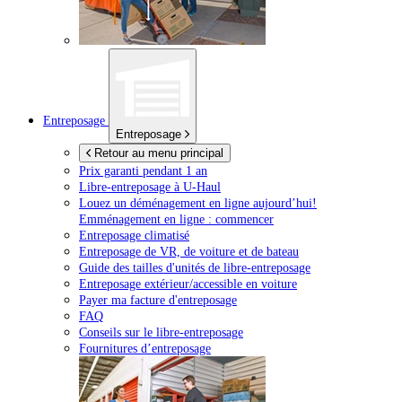
Entreposage
Entreposage
Retour au menu principal
Prix garanti pendant 1 an
Libre-entreposage à
U-Haul
Louez un déménagement en ligne aujourd’hui!
Emménagement en ligne : commencer
Entreposage climatisé
Entreposage de VR, de voiture et de bateau
Guide des tailles d'unités de libre-entreposage
Entreposage extérieur/accessible en voiture
Payer ma facture d'entreposage
FAQ
Conseils sur le libre-entreposage
Fournitures d’entreposage