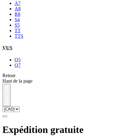
A7
A8
R8
S4
S5
TT
TTS
VUS
Q5
Q7
Retour
Haut de la page
Expédition gratuite