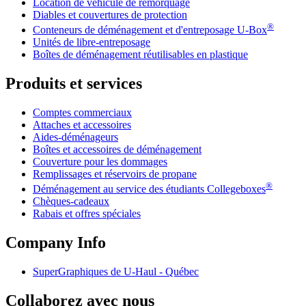
Location de véhicule de remorquage
Diables et couvertures de protection
®
Conteneurs de déménagement et d'entreposage
U-Box
Unités de libre-entreposage
Boîtes de déménagement réutilisables en plastique
Produits et services
Comptes commerciaux
Attaches et accessoires
Aides-déménageurs
Boîtes et accessoires de déménagement
Couverture pour les dommages
Remplissages et réservoirs de propane
®
Déménagement au service des étudiants Collegeboxes
Chèques-cadeaux
Rabais et offres spéciales
Company Info
SuperGraphiques de
U-Haul
- Québec
Collaborez avec nous