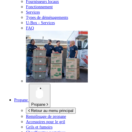
Fournisseurs locaux
Fonctionnement
Services
Types de déménagements
U-Box -
Services
FAQ
Propane
Propane
Retour au menu principal
Remplissage de propane
Accessoires pour le gril
Grils et fumoirs