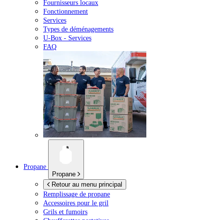
Fournisseurs locaux
Fonctionnement
Services
Types de déménagements
U-Box -
Services
FAQ
Propane
Propane
Retour au menu principal
Remplissage de propane
Accessoires pour le gril
Grils et fumoirs