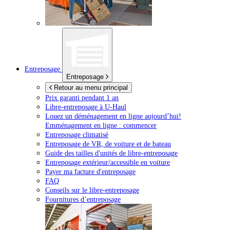
Entreposage
Entreposage
Retour au menu principal
Prix garanti pendant 1 an
Libre-entreposage à
U-Haul
Louez un déménagement en ligne aujourd’hui!
Emménagement en ligne : commencer
Entreposage climatisé
Entreposage de VR, de voiture et de bateau
Guide des tailles d'unités de libre-entreposage
Entreposage extérieur/accessible en voiture
Payer ma facture d'entreposage
FAQ
Conseils sur le libre-entreposage
Fournitures d’entreposage