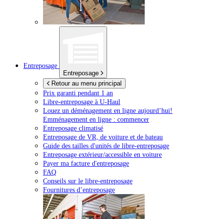
Entreposage
Entreposage
Retour au menu principal
Prix garanti pendant 1 an
Libre-entreposage à
U-Haul
Louez un déménagement en ligne aujourd’hui!
Emménagement en ligne : commencer
Entreposage climatisé
Entreposage de VR, de voiture et de bateau
Guide des tailles d'unités de libre-entreposage
Entreposage extérieur/accessible en voiture
Payer ma facture d'entreposage
FAQ
Conseils sur le libre-entreposage
Fournitures d’entreposage