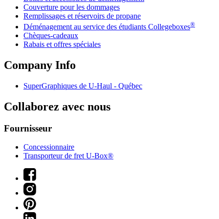
Couverture pour les dommages
Remplissages et réservoirs de propane
®
Déménagement au service des étudiants Collegeboxes
Chèques-cadeaux
Rabais et offres spéciales
Company Info
SuperGraphiques de
U-Haul
- Québec
Collaborez avec nous
Fournisseur
Concessionnaire
Transporteur de fret U-Box®