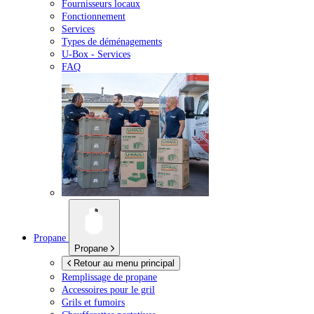
Fournisseurs locaux
Fonctionnement
Services
Types de déménagements
U-Box -
Services
FAQ
Propane
Propane
Retour au menu principal
Remplissage de propane
Accessoires pour le gril
Grils et fumoirs