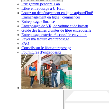
Prix garanti pendant 1 an
Libre-entreposage à
U-Haul
Louez un déménagement en ligne aujourd’hui!
Emménagement en ligne : commencer
Entreposage climatisé
Entreposage de VR, de voiture et de bateau
Guide des tailles d'unités de libre-entreposage
Entreposage extérieur/accessible en voiture
Payer ma facture d'entreposage
FAQ
Conseils sur le libre-entreposage
Fournitures d’entreposage