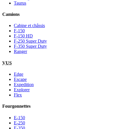
Taurus
Camions
Cabine et châssis
F-150
F-150 HD
F-250 Super Duty
F-350 Super Duty
Ranger
VUS
Edge
Escape
Expedition
Explorer
Flex
Fourgonnettes
E-150
E-250
E-350