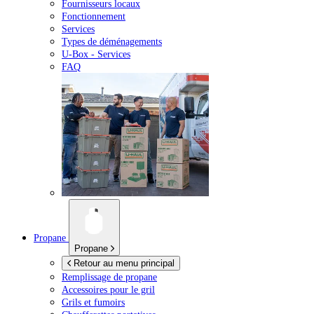
Fournisseurs locaux
Fonctionnement
Services
Types de déménagements
U-Box -
Services
FAQ
Propane
Propane
Retour au menu principal
Remplissage de propane
Accessoires pour le gril
Grils et fumoirs