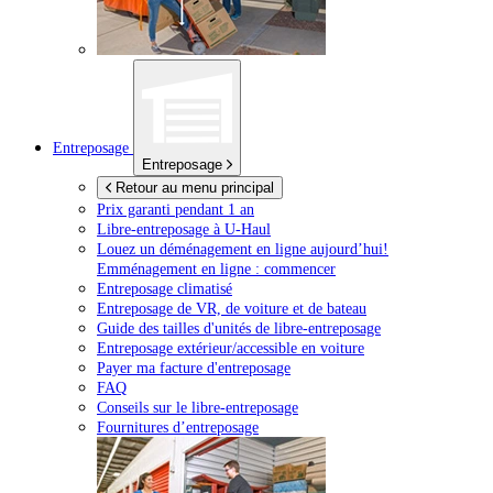
Entreposage
Entreposage
Retour au menu principal
Prix garanti pendant 1 an
Libre-entreposage à
U-Haul
Louez un déménagement en ligne aujourd’hui!
Emménagement en ligne : commencer
Entreposage climatisé
Entreposage de VR, de voiture et de bateau
Guide des tailles d'unités de libre-entreposage
Entreposage extérieur/accessible en voiture
Payer ma facture d'entreposage
FAQ
Conseils sur le libre-entreposage
Fournitures d’entreposage