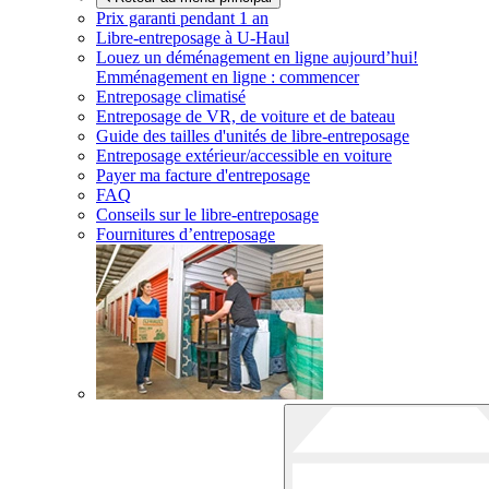
Prix garanti pendant 1 an
Libre-entreposage à
U-Haul
Louez un déménagement en ligne aujourd’hui!
Emménagement en ligne : commencer
Entreposage climatisé
Entreposage de VR, de voiture et de bateau
Guide des tailles d'unités de libre-entreposage
Entreposage extérieur/accessible en voiture
Payer ma facture d'entreposage
FAQ
Conseils sur le libre-entreposage
Fournitures d’entreposage