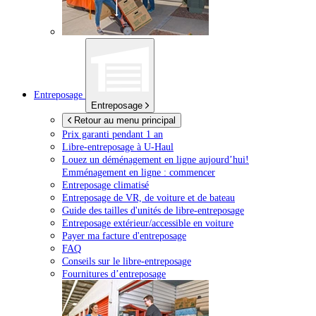
Entreposage
Entreposage
Retour au menu principal
Prix garanti pendant 1 an
Libre-entreposage à
U-Haul
Louez un déménagement en ligne aujourd’hui!
Emménagement en ligne : commencer
Entreposage climatisé
Entreposage de VR, de voiture et de bateau
Guide des tailles d'unités de libre-entreposage
Entreposage extérieur/accessible en voiture
Payer ma facture d'entreposage
FAQ
Conseils sur le libre-entreposage
Fournitures d’entreposage