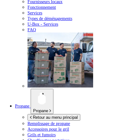
Fournisseurs locaux
Fonctionnement
Services
Types de déménagements
U-Box -
Services
FAQ
Propane
Propane
Retour au menu principal
Remplissage de propane
Accessoires pour le gril
Grils et fumoirs