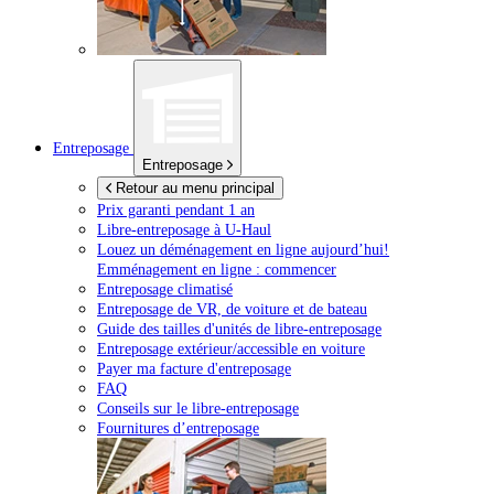
Entreposage
Entreposage
Retour au menu principal
Prix garanti pendant 1 an
Libre-entreposage à
U-Haul
Louez un déménagement en ligne aujourd’hui!
Emménagement en ligne : commencer
Entreposage climatisé
Entreposage de VR, de voiture et de bateau
Guide des tailles d'unités de libre-entreposage
Entreposage extérieur/accessible en voiture
Payer ma facture d'entreposage
FAQ
Conseils sur le libre-entreposage
Fournitures d’entreposage