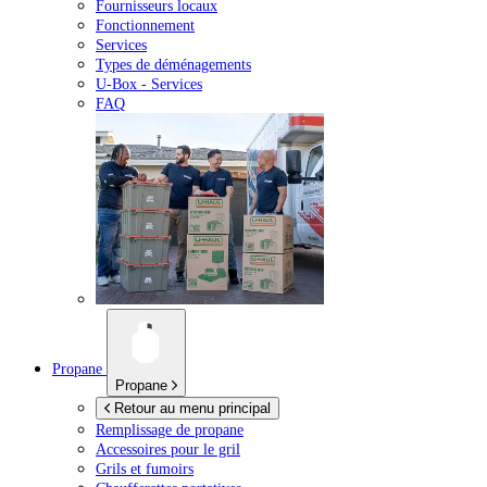
Fournisseurs locaux
Fonctionnement
Services
Types de déménagements
U-Box -
Services
FAQ
Propane
Propane
Retour au menu principal
Remplissage de propane
Accessoires pour le gril
Grils et fumoirs