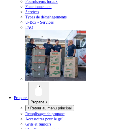
Fournisseurs locaux
Fonctionnement
Services
Types de déménagements
U-Box -
Services
FAQ
Propane
Propane
Retour au menu principal
Remplissage de propane
Accessoires pour le gril
Grils et fumoirs