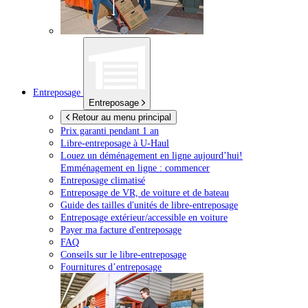
Entreposage
Entreposage
Retour au menu principal
Prix garanti pendant 1 an
Libre-entreposage à
U-Haul
Louez un déménagement en ligne aujourd’hui!
Emménagement en ligne : commencer
Entreposage climatisé
Entreposage de VR, de voiture et de bateau
Guide des tailles d'unités de libre-entreposage
Entreposage extérieur/accessible en voiture
Payer ma facture d'entreposage
FAQ
Conseils sur le libre-entreposage
Fournitures d’entreposage