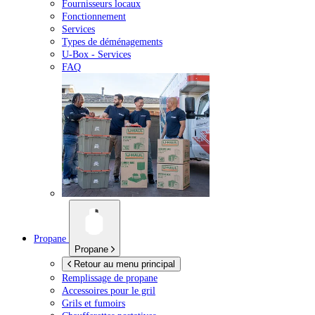
Fournisseurs locaux
Fonctionnement
Services
Types de déménagements
U-Box -
Services
FAQ
Propane
Propane
Retour au menu principal
Remplissage de propane
Accessoires pour le gril
Grils et fumoirs