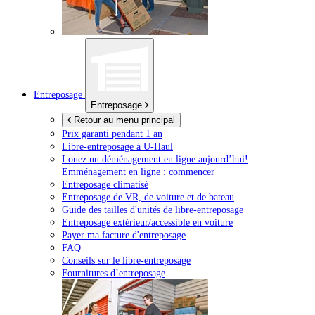
Entreposage
Entreposage
Retour au menu principal
Prix garanti pendant 1 an
Libre-entreposage à
U-Haul
Louez un déménagement en ligne aujourd’hui!
Emménagement en ligne : commencer
Entreposage climatisé
Entreposage de VR, de voiture et de bateau
Guide des tailles d'unités de libre-entreposage
Entreposage extérieur/accessible en voiture
Payer ma facture d'entreposage
FAQ
Conseils sur le libre-entreposage
Fournitures d’entreposage