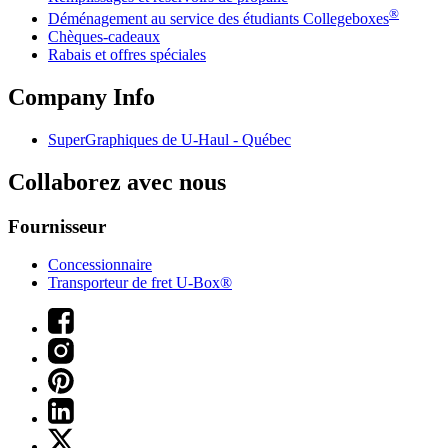
®
Déménagement au service des étudiants Collegeboxes
Chèques-cadeaux
Rabais et offres spéciales
Company Info
SuperGraphiques de
U-Haul
- Québec
Collaborez avec nous
Fournisseur
Concessionnaire
Transporteur de fret U-Box®