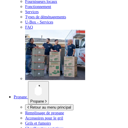
Fournisseurs locaux
Fonctionnement
Services
Types de déménagements
U-Box -
Services
FAQ
Propane
Propane
Retour au menu principal
Remplissage de propane
Accessoires pour le gril
Grils et fumoirs