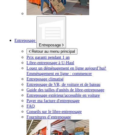
Entreposage
Entreposage
Retour au menu principal
Prix garanti pendant 1 an
Libre-entreposage à
U-Haul
Louez un déménagement en ligne aujourd’hui!
Emménagement en ligne : commencer
Entreposage climatisé
Entreposage de VR, de voiture et de bateau
Guide des tailles d'unités de libre-entreposage
Entreposage extérieur/accessible en voiture
Payer ma facture d'entreposage
FAQ
Conseils sur le libre-entreposage
Fournitures d’entreposage