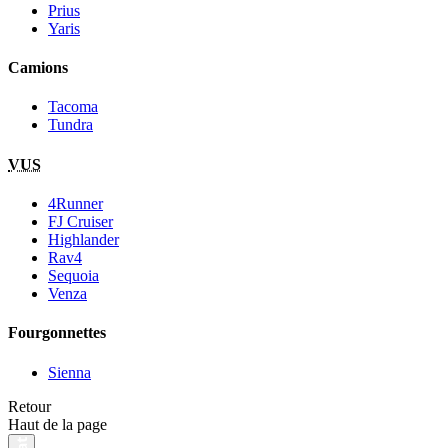
Prius
Yaris
Camions
Tacoma
Tundra
VUS
4Runner
FJ Cruiser
Highlander
Rav4
Sequoia
Venza
Fourgonnettes
Sienna
Retour
Haut de la page