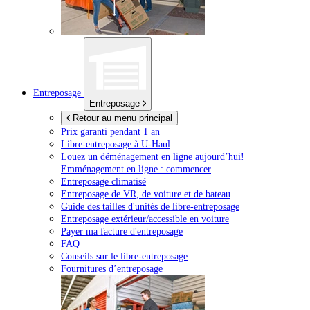
Entreposage
Entreposage
Retour au menu principal
Prix garanti pendant 1 an
Libre-entreposage à
U-Haul
Louez un déménagement en ligne aujourd’hui!
Emménagement en ligne : commencer
Entreposage climatisé
Entreposage de VR, de voiture et de bateau
Guide des tailles d'unités de libre-entreposage
Entreposage extérieur/accessible en voiture
Payer ma facture d'entreposage
FAQ
Conseils sur le libre-entreposage
Fournitures d’entreposage