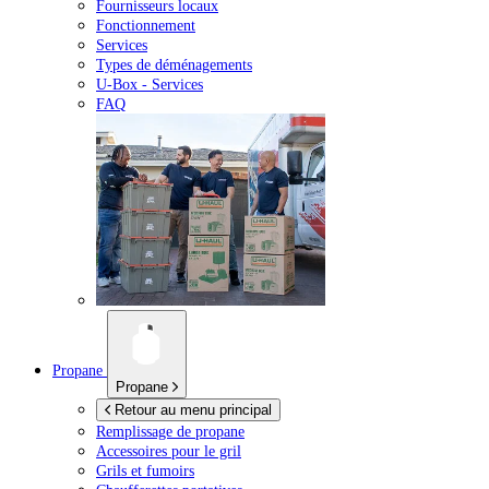
Fournisseurs locaux
Fonctionnement
Services
Types de déménagements
U-Box -
Services
FAQ
Propane
Propane
Retour au menu principal
Remplissage de propane
Accessoires pour le gril
Grils et fumoirs