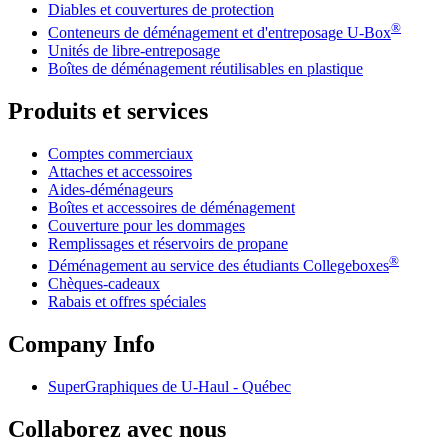
Diables et couvertures de protection
®
Conteneurs de déménagement et d'entreposage
U-Box
Unités de libre-entreposage
Boîtes de déménagement réutilisables en plastique
Produits et services
Comptes commerciaux
Attaches et accessoires
Aides-déménageurs
Boîtes et accessoires de déménagement
Couverture pour les dommages
Remplissages et réservoirs de propane
®
Déménagement au service des étudiants Collegeboxes
Chèques-cadeaux
Rabais et offres spéciales
Company Info
SuperGraphiques de
U-Haul
- Québec
Collaborez avec nous