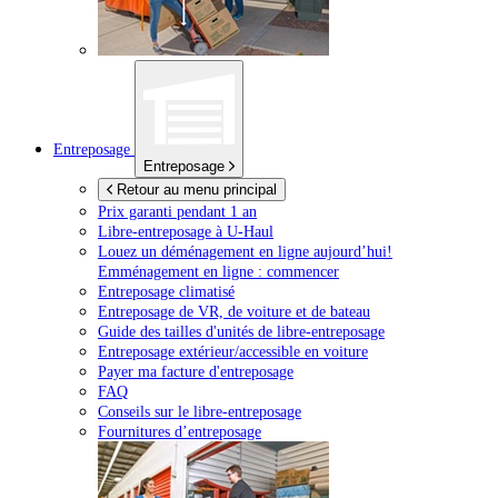
Entreposage
Entreposage
Retour au menu principal
Prix garanti pendant 1 an
Libre-entreposage à
U-Haul
Louez un déménagement en ligne aujourd’hui!
Emménagement en ligne : commencer
Entreposage climatisé
Entreposage de VR, de voiture et de bateau
Guide des tailles d'unités de libre-entreposage
Entreposage extérieur/accessible en voiture
Payer ma facture d'entreposage
FAQ
Conseils sur le libre-entreposage
Fournitures d’entreposage