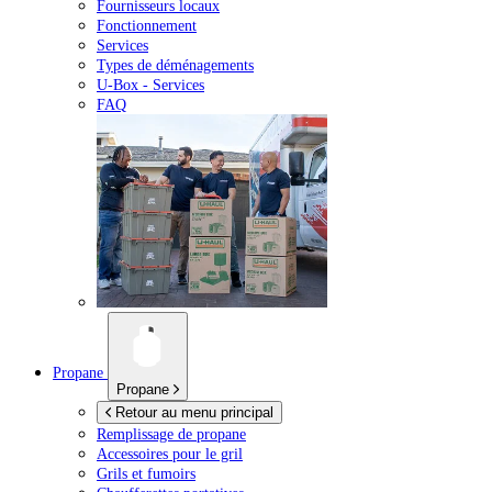
Fournisseurs locaux
Fonctionnement
Services
Types de déménagements
U-Box -
Services
FAQ
Propane
Propane
Retour au menu principal
Remplissage de propane
Accessoires pour le gril
Grils et fumoirs