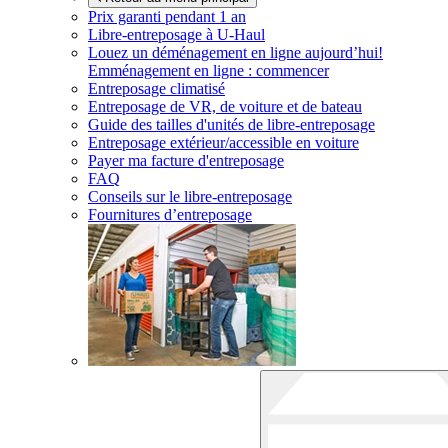
Prix garanti pendant 1 an
Libre-entreposage à
U-Haul
Louez un déménagement en ligne aujourd’hui!
Emménagement en ligne : commencer
Entreposage climatisé
Entreposage de VR, de voiture et de bateau
Guide des tailles d'unités de libre-entreposage
Entreposage extérieur/accessible en voiture
Payer ma facture d'entreposage
FAQ
Conseils sur le libre-entreposage
Fournitures d’entreposage