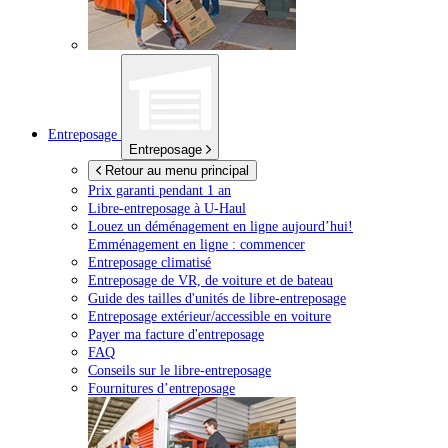
Entreposage
Entreposage
Retour au menu principal
Prix garanti pendant 1 an
Libre-entreposage à
U-Haul
Louez un déménagement en ligne aujourd’hui!
Emménagement en ligne : commencer
Entreposage climatisé
Entreposage de VR, de voiture et de bateau
Guide des tailles d'unités de libre-entreposage
Entreposage extérieur/accessible en voiture
Payer ma facture d'entreposage
FAQ
Conseils sur le libre-entreposage
Fournitures d’entreposage