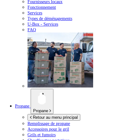
Fournisseurs locaux
Fonctionnement
Services
Types de déménagements
U-Box -
Services
FAQ
Propane
Propane
Retour au menu principal
Remplissage de propane
Accessoires pour le gril
Grils et fumoirs