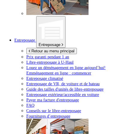
Entreposage
Entreposage
Retour au menu principal
Prix garanti pendant 1 an
Libre-entreposage à
U-Haul
Louez un déménagement en ligne aujourd’hui!
Emménagement en ligne : commencer
Entreposage climatisé
Entreposage de VR, de voiture et de bateau
Guide des tailles d'unités de libre-entreposage
Entreposage extérieur/accessible en voiture
Payer ma facture d'entreposage
FAQ
Conseils sur le libre-entreposage
Fournitures d’entreposage