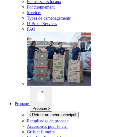
Fournisseurs locaux
Fonctionnement
Services
Types de déménagements
U-Box -
Services
FAQ
Propane
Propane
Retour au menu principal
Remplissage de propane
Accessoires pour le gril
Grils et fumoirs