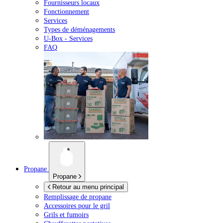
Fournisseurs locaux
Fonctionnement
Services
Types de déménagements
U-Box -
Services
FAQ
Propane
Propane
Retour au menu principal
Remplissage de propane
Accessoires pour le gril
Grils et fumoirs