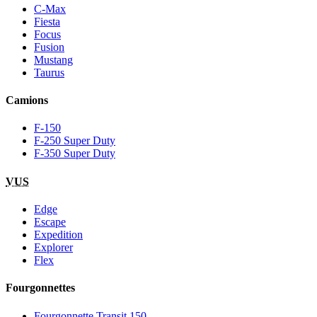
C-Max
Fiesta
Focus
Fusion
Mustang
Taurus
Camions
F-150
F-250 Super Duty
F-350 Super Duty
VUS
Edge
Escape
Expedition
Explorer
Flex
Fourgonnettes
Fourgonnette Transit 150