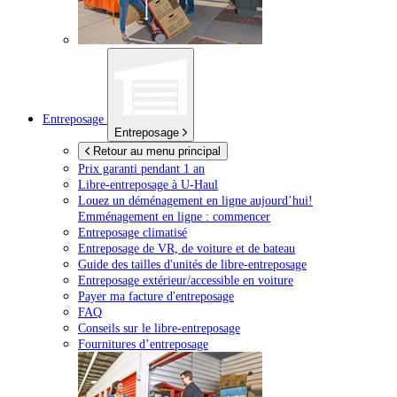
Entreposage
Entreposage
Retour au menu principal
Prix garanti pendant 1 an
Libre-entreposage à
U-Haul
Louez un déménagement en ligne aujourd’hui!
Emménagement en ligne : commencer
Entreposage climatisé
Entreposage de VR, de voiture et de bateau
Guide des tailles d'unités de libre-entreposage
Entreposage extérieur/accessible en voiture
Payer ma facture d'entreposage
FAQ
Conseils sur le libre-entreposage
Fournitures d’entreposage