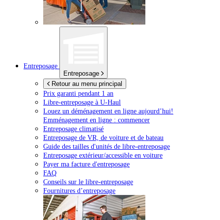
Entreposage
Entreposage
Retour au menu principal
Prix garanti pendant 1 an
Libre-entreposage à
U-Haul
Louez un déménagement en ligne aujourd’hui!
Emménagement en ligne : commencer
Entreposage climatisé
Entreposage de VR, de voiture et de bateau
Guide des tailles d'unités de libre-entreposage
Entreposage extérieur/accessible en voiture
Payer ma facture d'entreposage
FAQ
Conseils sur le libre-entreposage
Fournitures d’entreposage