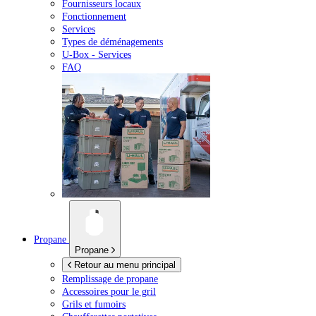
Fournisseurs locaux
Fonctionnement
Services
Types de déménagements
U-Box -
Services
FAQ
Propane
Propane
Retour au menu principal
Remplissage de propane
Accessoires pour le gril
Grils et fumoirs