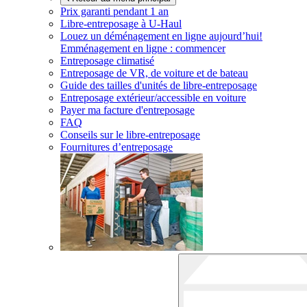
Prix garanti pendant 1 an
Libre-entreposage à
U-Haul
Louez un déménagement en ligne aujourd’hui!
Emménagement en ligne : commencer
Entreposage climatisé
Entreposage de VR, de voiture et de bateau
Guide des tailles d'unités de libre-entreposage
Entreposage extérieur/accessible en voiture
Payer ma facture d'entreposage
FAQ
Conseils sur le libre-entreposage
Fournitures d’entreposage