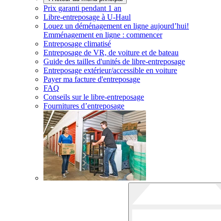
Prix garanti pendant 1 an
Libre-entreposage à
U-Haul
Louez un déménagement en ligne aujourd’hui!
Emménagement en ligne : commencer
Entreposage climatisé
Entreposage de VR, de voiture et de bateau
Guide des tailles d'unités de libre-entreposage
Entreposage extérieur/accessible en voiture
Payer ma facture d'entreposage
FAQ
Conseils sur le libre-entreposage
Fournitures d’entreposage